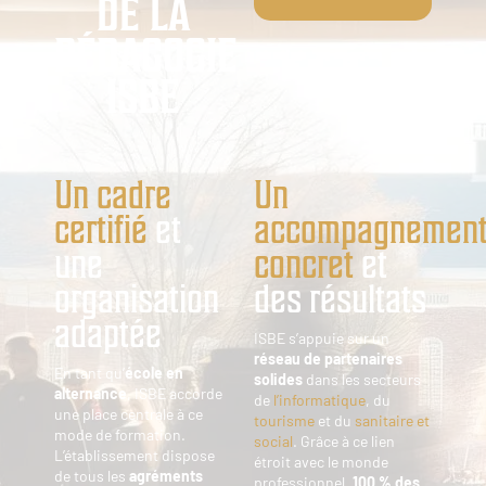
DE LA
PÉDAGOGIE
ISBE
Un cadre
Un
certifié
et
accompagnemen
une
concret
et
organisation
des résultats
adaptée
ISBE s’appuie sur un
réseau de partenaires
En tant qu’
école en
solides
dans les secteurs
alternance
, ISBE accorde
de
l’informatique
, du
une place centrale à ce
tourisme
et du
sanitaire et
mode de formation.
social
. Grâce à ce lien
L’établissement dispose
étroit avec le monde
de tous les
agréments
professionnel,
100 % des