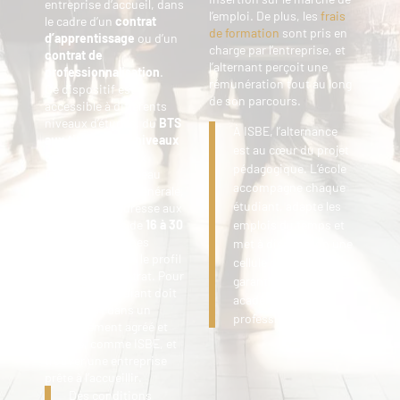
entreprise d’accueil, dans
l’emploi. De plus, les
frais
le cadre d’un
contrat
de formation
sont pris en
d’apprentissage
ou d’un
charge par l’entreprise, et
contrat de
l’alternant perçoit une
professionnalisation
.
rémunération tout au long
Ce dispositif est
de son parcours.
accessible à différents
niveaux d’études, du
BTS
À ISBE, l’alternance
aux titres RNCP niveaux
est au cœur du projet
5, 6 et 7
, jusqu’aux
pédagogique. L’école
formations de niveau
accompagne chaque
master. En règle générale,
étudiant, adapte les
l’alternance s’adresse aux
candidats âgés de
16 à 30
emplois du temps et
ans
, avec certaines
met à disposition une
exceptions selon le profil
cellule dédiée afin de
et le type de contrat. Pour
garantir la réussite
y accéder, l’étudiant doit
académique et
être inscrit dans un
professionnelle.
établissement agréé et
certifié, comme ISBE, et
trouver une entreprise
prête à l’accueillir.
Des conditions