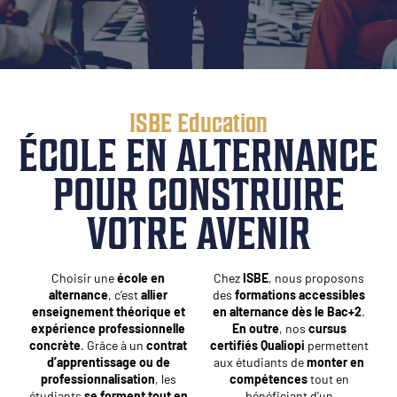
ISBE Education
ÉCOLE EN ALTERNANCE
POUR CONSTRUIRE
VOTRE AVENIR
Choisir une
école en
Chez
ISBE
, nous proposons
alternance
, c’est
allier
des
formations accessibles
enseignement théorique et
en alternance dès le Bac+2
.
expérience professionnelle
En outre
, nos
cursus
concrète
. Grâce à un
contrat
certifiés Qualiopi
permettent
d’apprentissage ou de
aux étudiants de
monter en
professionnalisation
, les
compétences
tout en
étudiants
se forment tout en
bénéficiant d’un