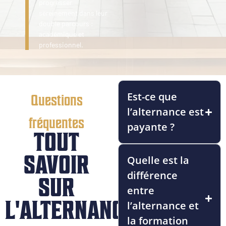
progresser
sereinement dans leur
double parcours :
académique et
professionnel.
Est-ce que
Questions
l’alternance est
fréquentes
payante ?
TOUT
SAVOIR
Quelle est la
différence
SUR
entre
L'ALTERNANCE
l’alternance et
la formation