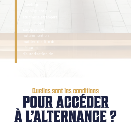
spécifiques
s’appliquent aux
étudiants étrangers
hors Union
Européenne,
notamment en
matière de titre de
séjour et
d’autorisation de
travail.
Quelles sont les conditions
POUR ACCÉDER
À L’ALTERNANCE ?