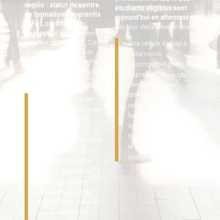
requis : statut de centre
étudiants éligibles sont
de formation d’apprentis
aujourd’hui en alternance
(CFA), certification
dès leur deuxième année.
Qualiopi
, et habilitations
pour les titres RNCP. Ces
Une cellule dédiée à
garanties assurent aux
l’alternance
étudiants un encadrement
accompagne chaque
de qualité dans le respect
apprenant dans ses
des normes
démarches, ses
réglementaires.
difficultés et ses
L’école conçoit ses
relations avec
plannings de manière
l’entreprise. L’objectif
à ce que les cours
est clair : garantir une
n’entravent pas le
formation réussie, sur
rythme professionnel.
le plan scolaire
Les examens sont
comme professionnel.
également pensés
pour respecter les
contraintes des
entreprises. Cette
organisation permet
aux étudiants de