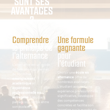
SONT SES
AVANTAGES
?
Comprendre
Une formule
le principe de
gagnante
l’alternance
pour
l’étudiant
L’alternance est un mode
de formation qui permet
Choisir une
école en
de combiner
alternance
offre de
enseignement
nombreux avantages.
académique
et
L’étudiant acquiert une
expérience
expérience professionnelle
professionnelle en
significative, développe
entreprise
. L’étudiant
des compétences
partage son temps entre
concrètes et facilite son
son école et une
insertion sur le marché de