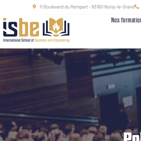
11 Boulevard du Rempart - 93160 Noisy-le-Grand
Nos formatio
Po