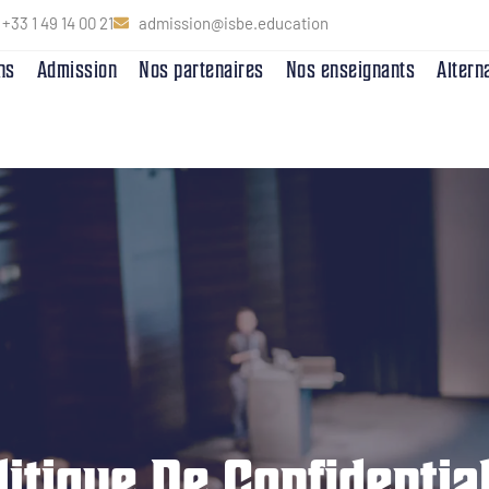
+33 1 49 14 00 21
admission@isbe.education
ns
Admission
Nos partenaires
Nos enseignants
Altern
litique De Confidential