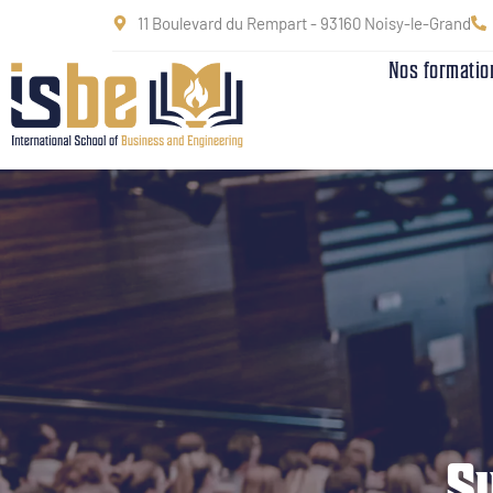
11 Boulevard du Rempart - 93160 Noisy-le-Grand
Nos formatio
S