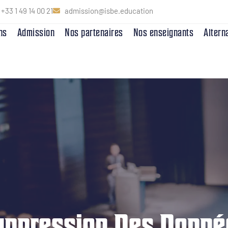
+33 1 49 14 00 21
admission@isbe.education
ns
Admission
Nos partenaires
Nos enseignants
Altern
uppression Des Donné