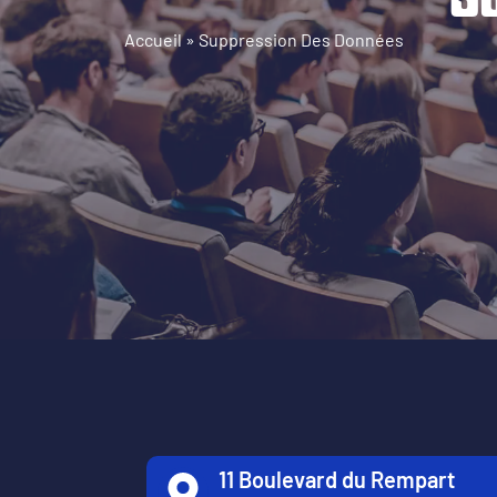
Accueil
»
Suppression Des Données
11 Boulevard du Rempart